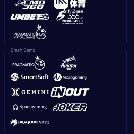
Crash Game