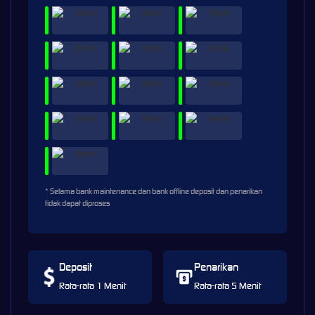
* Selama bank maintenance dan bank offline deposit dan penarikan
tidak dapat diproses
Deposit
Penarikan
Rata-rata 1 Menit
Rata-rata 5 Menit