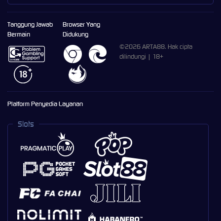
Tanggung Jawab
Browser Yang
Bermain
Didukung
©2026 ARTA88. Hak cipta
dilindungi | 18+
Platform Penyedia Layanan
Slots