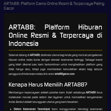
ARTA88: Platform Game Online Resmi & Terpercaya Paling
Gacor
ARTA88: Platform Hiburan
Online Resmi & Terpercaya di
Indonesia
Selamat datang di
ARTA88
, destinasi utama bagi Anda yang mencari pengalaman
hiburan online kelas dunia dengan standar keamanan tertinggi. Sebagai brand
yang telah dikenal luas, kami berkomitmen untuk menghadirkan platform yang
tidak hanya seru, tetapi juga memberikan kemudahan akses bagi seluruh
pengguna di Indonesia melalui link resmi
arta88gacor.com
.
Kenapa Harus Memilih ARTA88?
Membangun kepercayaan adalah prioritas kami. Itulah sebabnya
ARTA88
terus
melakukan inovasi pada sistem dan layanan untuk memastikan kenyamanan
Anda. Berikut adalah keunggulan utama yang kami tawarkan:
Sistem Keamanan Terenkripsi:
Kami menggunakan teknologi keamanan