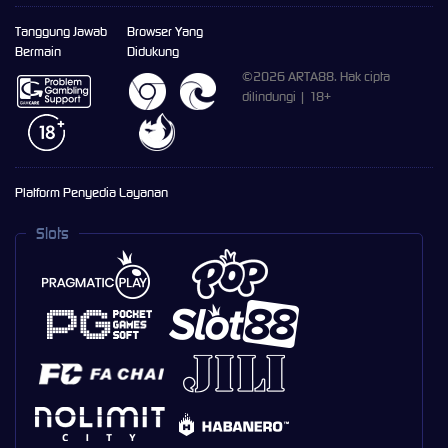
Tanggung Jawab
Browser Yang
Bermain
Didukung
©2026 ARTA88. Hak cipta
dilindungi | 18+
Platform Penyedia Layanan
Slots