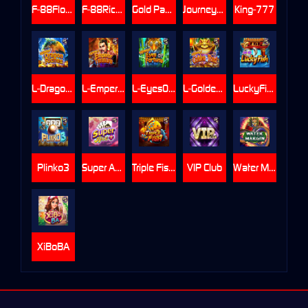
F-88Flower(H5)
F-88Riches(H5)
Gold Panda(H5)
JourneyToTheWest
King-777
L-DragonRiches
L-EmperorTreasure
L-EyesOfFortune
L-GoldenToad
LuckyFish
Plinko3
Super Ace+
Triple Fish(H5)
VIP Club
Water Margin(H5)
XiBoBA