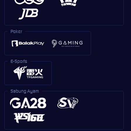
Poker
E-Sports
Sabung Ayam