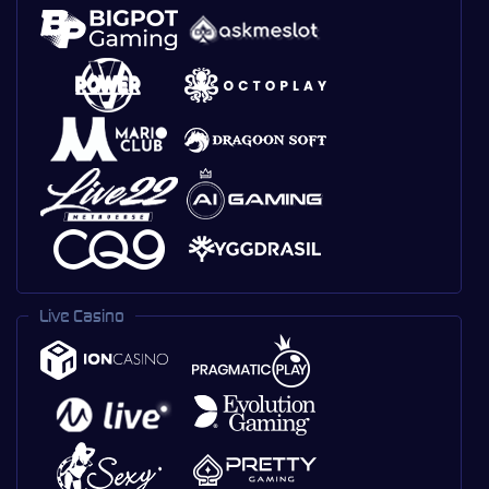
Live Casino