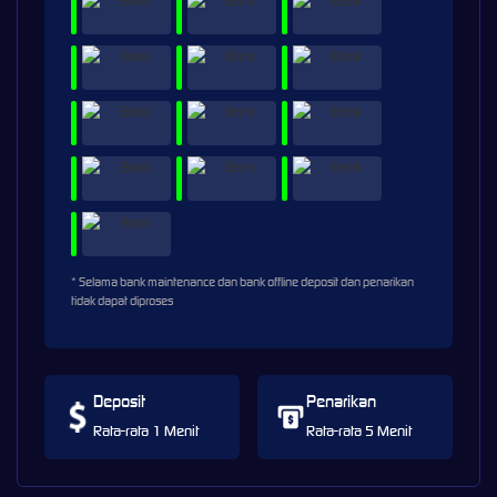
* Selama bank maintenance dan bank offline deposit dan penarikan
tidak dapat diproses
Deposit
Penarikan
Rata-rata 1 Menit
Rata-rata 5 Menit