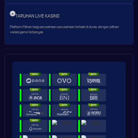
TARUHAN LIVE KASINO
Platform Pilihan bagi perusahaan-perusahaan terbaik di dunia, dengan pilihan
variasi game terbanyak