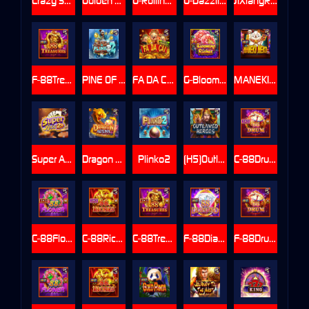
Crazy Sheep
Golden 777(H5)
G-RollingRiches
G-DazzlingDiamond
JiXiangRuYi(H5)
F-88Treasures(H5)
PINE OF PLINKO 2
FA DA CAI(H5)
G-BloomingRiches
MANEKI NEKO(H5)
Super Ace2+
Dragon Arena
Plinko2
(H5)Outlawed Heroes
C-88Drum(H5)
C-88Flower(H5)
C-88Riches(H5)
C-88Treasures(H5)
F-88Diamond(H5)
F-88Drum(H5)