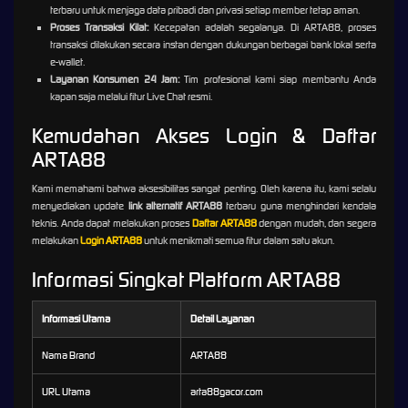
terbaru untuk menjaga data pribadi dan privasi setiap member tetap aman.
Proses Transaksi Kilat:
Kecepatan adalah segalanya. Di ARTA88, proses
transaksi dilakukan secara instan dengan dukungan berbagai bank lokal serta
e-wallet.
Layanan Konsumen 24 Jam:
Tim profesional kami siap membantu Anda
kapan saja melalui fitur Live Chat resmi.
Kemudahan Akses Login & Daftar
ARTA88
Kami memahami bahwa aksesibilitas sangat penting. Oleh karena itu, kami selalu
menyediakan update
link alternatif ARTA88
terbaru guna menghindari kendala
teknis. Anda dapat melakukan proses
Daftar ARTA88
dengan mudah, dan segera
melakukan
Login ARTA88
untuk menikmati semua fitur dalam satu akun.
Informasi Singkat Platform ARTA88
Informasi Utama
Detail Layanan
Nama Brand
ARTA88
URL Utama
arta88gacor.com