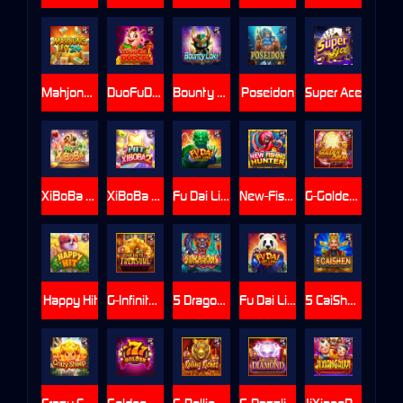
Mahjong Hit 2+
DuoFuDuoCai
Bounty Loki
Poseidon
Super Ace
XiBoBa Hit
XiBoBa Hit2
Fu Dai Lian Lian-Dragon
New-Fishing Hunter
G-GoldenDrum
Happy Hit
G-InfiniteTreasure
5 Dragons(H5)
Fu Dai Lian Lian-Panda
5 CaiShen(H5)