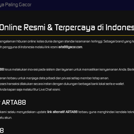
a Paling Gacor
Online Resmi & Terpercaya di Indone
pengalaman hiburan online kelas dunia dengan standar keamanan tertinggi. Sebagai brand yang t
h pengguna di Indonesia melalui link resmi
arta88gacor.com
.
88
terus melakukan inovasi pada sistem dan layanan untuk memastikan kenyamanan Anda. Berik
n terbaru untuk menjaga data pribadi dan privasi setiap member tetap aman.
es transaksi dilakukan secara instan dengan dukungan berbagai bank lokal serta e-wallet.
da kapan saja melalui fitur Live Chat resmi.
r ARTA88
, kami selalu menyediakan update
link alternatif ARTA88
terbaru guna menghindari kendala tekn
atu akun.
88