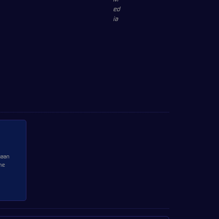
haan
ame