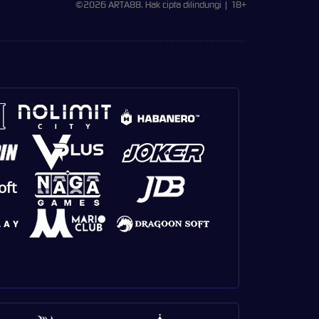
©2026 ARTA88. Hak cipta dilindungi | 18+