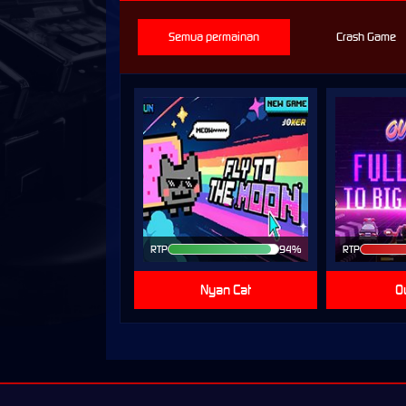
Semua permainan
Crash Game
RTP
94%
RTP
Nyan Cat
O