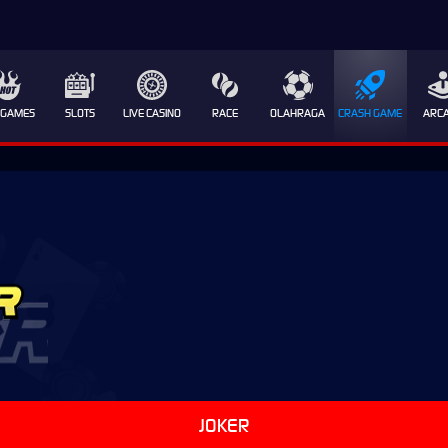
 GAMES
SLOTS
LIVE CASINO
RACE
OLAHRAGA
CRASH GAME
ARC
JOKER