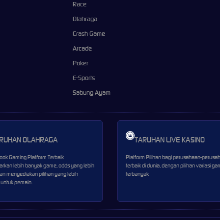
Race
Olahraga
Crash Game
Arcade
Poker
E-Sports
Sabung Ayam
RUHAN OLAHRAGA
TARUHAN LIVE KASINO
ook Gaming Platform Terbaik
Platform Pilihan bagi perusahaan-perusa
kan lebih banyak game, odds yang lebih
terbaik di dunia, dengan pilihan variasi g
 dan menyediakan pilihan yang lebih
terbanyak
untuk pemain.